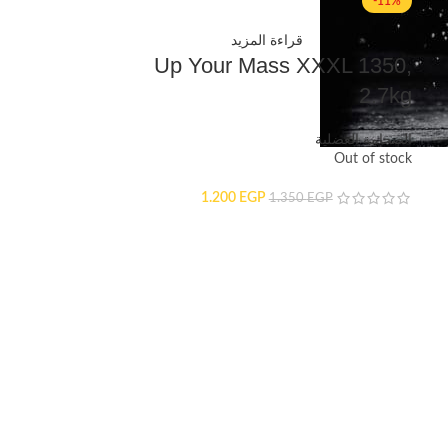
-11%
قراءة المزيد
Up Your Mass XXXL 1350,
2.7kg
الضخامة العضلية
Out of stock
1.200
EGP
1.350
EGP