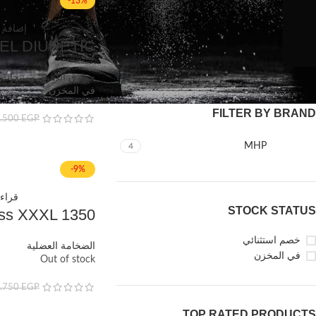
-13%
إضافة 
EL DIURETIC
تصفية
حوارق الدهون ومنتجات
في المخزن
FILTER BY BRAND
.500
EGP
MHP
4
-9%
قراءة
STOCK STATUS
ss XXXL 1350
خصم استثنائي
الضخامة العضلية
في المخزن
Out of stock
.750
EGP
TOP RATED PRODUCTS