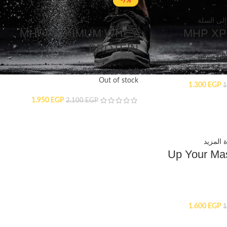
-7%
إلى السلة
قراءة المزيد
MHP MAXIMUM WHEY
MHP XP
PROTEIN
 التخسيس
الواى بروتين
,
بناء العضلات
Out of stock
1.300
EGP
1
1.950
EGP
2.100
EGP
 المزيد
Up Your Ma
1.600
EGP
1