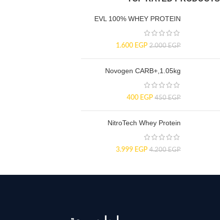
EVL 100% WHEY PROTEIN
1.600
EGP
2.000
EGP
Novogen CARB+,1.05kg
400
EGP
450
EGP
NitroTech Whey Protein
3.999
EGP
4.200
EGP