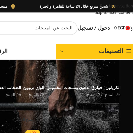
شحن سريع خلال 24 ساعة للقاهرة والجيزة
منتجات أصلية 100% بضما
Skip to navigation
Skip to main content
دخول / تسجيل
0
EGP
0
التصنيفات
الرئ
الكرياتين
حوارق الدهون ومنتجات التخسيس
الواى بروتين
الضخامة العض
75 المنتج
27 المنتج
78 المنتج
46 المنتج
FILTER BY PRICE
الرئيسية
المتجر
مسح الفلاتر
MHP