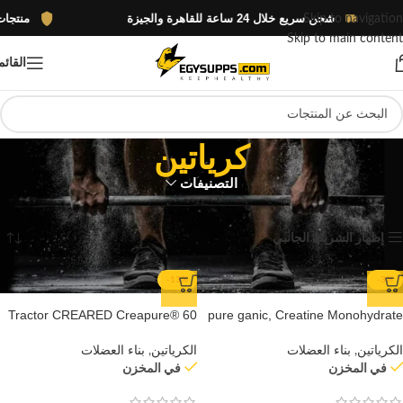
شحن سريع خلال 24 ساعة للقاهرة والجيزة
منتجات أصلية 100% بض
Skip to navigation
Skip to main content
القائم
كرياتين
التصنيفات
الرئيسية
منتجات تحت الوسم “كرياتين”
عرض 1–12 من أصل 75 نتيجة
إظهار الشريط الجانبي
-13%
-3%
Tractor CREARED Creapure® 60
pure ganic, Creatine Monohydrate
Serv
500gm
الكرياتين
,
بناء العضلات
الكرياتين
,
بناء العضلات
في المخزن
في المخزن