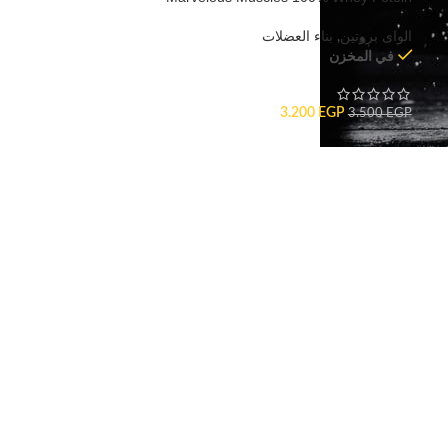
Concentrate
الواى بروتين
,
بناء العضلات
في المخزن
3.200
EGP
3.500
EGP