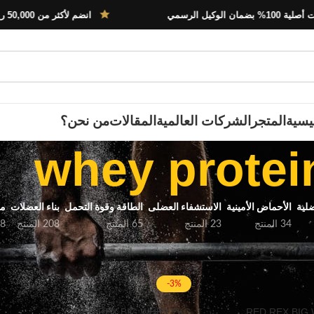
الوكيل الرسمي
انضم لأكثر من 50,000 رياضي في مصر
يسية
المتجر
الشركات العالمية
المقالات
من نحن؟
whey protei
لية
الأحماض الأمينية
الاستشفاء العضلى
الطاقة وقوة التحمل
بناء العضلات
مح
34 المنتج
23 المنتج
65 المنتج
208 المنتج
18 ال
whey prot”
-3%
RED REX BIG WHEY 2KG
RED REX BIG