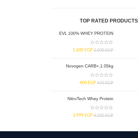
TOP RATED PRODUCTS
EVL 100% WHEY PROTEIN
1.600
EGP
2.000
EGP
Novogen CARB+,1.05kg
400
EGP
450
EGP
NitroTech Whey Protein
3.999
EGP
4.200
EGP