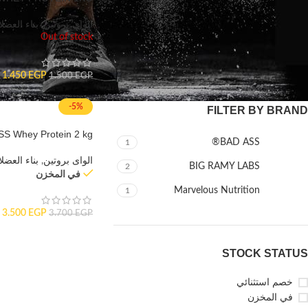
الواى بروتين
,
بناء العضل
Out of stock
تصفية
1.450
EGP
1.500
EGP
-5%
FILTER BY BRAND
S Whey Protein 2 kg
BAD ASS®
1
الواى بروتين
,
بناء العضل
BIG RAMY LABS
2
في المخزن
Marvelous Nutrition
1
3.500
EGP
3.700
EGP
STOCK STATUS
خصم استثنائي
في المخزن