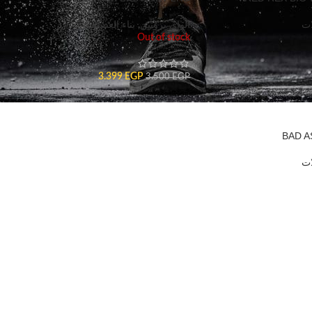
ات
الواى بروتين
,
بناء العضلات
Out of stock
3.399
EGP
3.500
EGP
BAD AS
ات