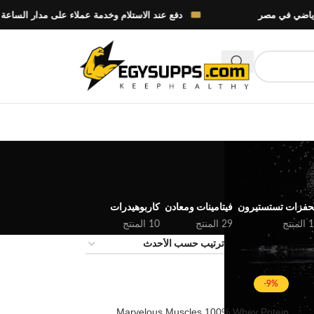
دفع عند الاستلام وخدمة عملاء على مدار الساعة
فزات تستستيرون
فيتامينات ومعادن
كاربوهيدرات
منتج
29 المنتج
10 المنتج
-9%
Marvelous Muscles 100% Whey Potein