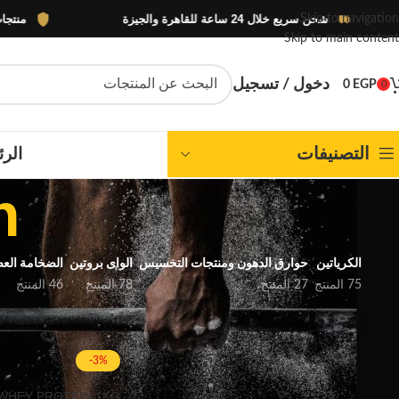
شحن سريع خلال 24 ساعة للقاهرة والجيزة
منتجات أصلية 100% بضمان 
Skip to navigation
Skip to main content
دخول / تسجيل
0
EGP
0
التصنيفات
الرئ
n
الكرياتين
حوارق الدهون ومنتجات التخسيس
الواى بروتين
الضخامة العض
75 المنتج
27 المنتج
78 المنتج
46 المنتج
FILTER BY PRICE
الرئيسية
منتجات تحت الوسم “ein
-3%
 WHEY PROTEIN 1KG