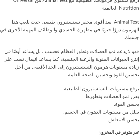
ارفع مستوي هرموناتك الطبيعية مع Animal Test من Universal
Nutrition العالمية
Animal Test يعد أقوى محفز تستستيرون طبيعى حيث يلعب هذا
الهرمون دورًا حيويًا في مظهرك الجسدي والوظائف المهمة الأخرى في
جسمك.
فهو لا يدعم نمو العضلات وتطور العظام فحسب ، بل يساعد أيضًا في
إنتاج الحيوانات المنوية والرغبة الجنسية، كما يساعد انيمال تست على
زيادة مستويات هرمون التستستيرون إلى الحد الأقصى من أجل
تحسين القوة وتحسين الصحة العامة.
يرفع مستويات التستستيرون الطبيعية.
يعزز نمو العضلات وتطورها.
يحسن القوة.
يقلل من مستويات الدهون في الجسم.
يحسن الانتعاش.
غير متوفر في المخزون