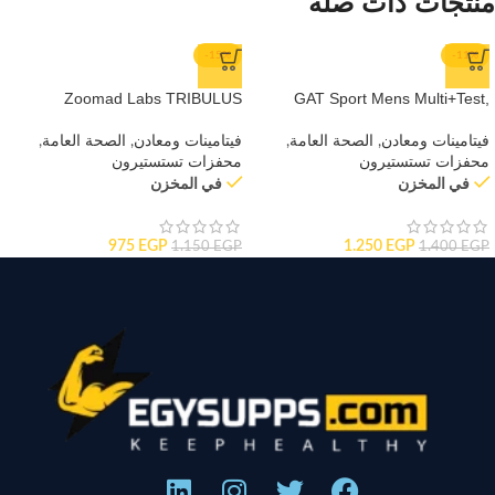
منتجات ذات صلة
-15%
-11%
Zoomad Labs TRIBULUS
GAT Sport Mens Multi+Test,
TERRESTRIS + ZINC
60tabs
فيتامينات ومعادن
,
الصحة العامة
,
فيتامينات ومعادن
,
الصحة العامة
,
محفزات تستستيرون
محفزات تستستيرون
في المخزن
في المخزن
975
EGP
1.250
EGP
1.150
EGP
1.400
EGP