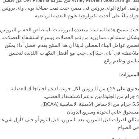
يعد Whey Protein Gold Strings من شركة UPI Pharma من أفضل
وانقى انواع الواى بروتين فى مصر، حيث تمت صياغة يوبى واى بروتين
جولد بناءً على أحدث تكنولوجيا علوم التغذية الرياضية.
حيث تسمح هذه السلسلة متعددة البروتينات بامتصاص الجسم للبروتين
بشكل مستدام ، مما يزيد من نمو العضلات ويسرع استشفاء العضلات.
تضمن عوامل البناء العضلى لدينا أن هذا المنتج يقدم افضل أداء يمكن
ملاحظته في أيام. جنبًا إلى جنب مع أفضل النكهات االلذيذة لتحقيق
تناسق وطعم رائع .
المميزات:
يحتوي على 25غ من البروتين لكل جرعة لدعم احتياجاتك العضلية.
4 جرام من الجلوتامين لدعم الاستشفاء العضلى.
5.5 جرام من الاحماض الامينية الاساسية (BCAA).
مسحوق عالي الجودة وسريع الذوبان
مثالي لفترات قبل التمرين، بعد التمرين، قبل النوم أو حتى كأول شيء
في الصباح