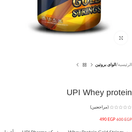
اضغط للتكبير
الرئيسية
الواى بروتين
UPI Whey protein
(مراجعتين)
490
EGP
600
EGP