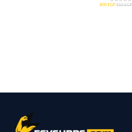
800
EGP
850
EGP