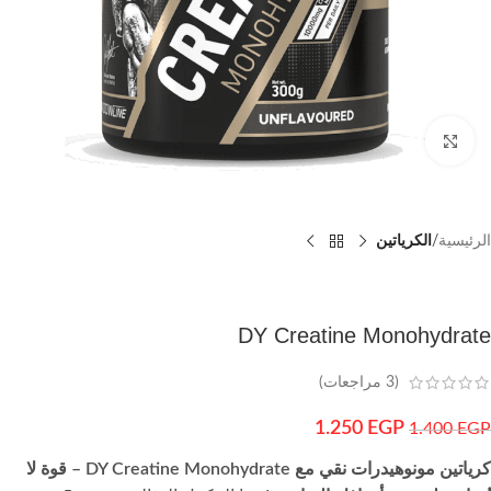
اضغط للتكبير
الرئيسية
الكرياتين
DY Creatine Monohydrate
(
3
مراجعات)
1.250
EGP
1.400
EGP
كرياتين مونوهيدرات نقي مع DY Creatine Monohydrate – قوة لا