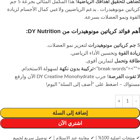
تُضاهى لتحقيق أهدافك الرياضية!
هذا المكمل المثالي بجرعة 5 جم
كرياتين مونوهيدرات . يدعم الرياضيين ولاعبي كمال الأجسام لزيادة
القوة ونمو العضلات بسرعة.
أهم فوائد كرياتين مونوهيدرات من DY Nutrition:
5 جم كرياتين مونوهيدرات
لتعزيز نمو العضلات.
زيادة القوة
وتحسين الأداء الرياضي.
طاقة وتحمل
لتمارين أقوى.
=””>=”break-words”>
تركيبة بدون نكهة
لسهولة الاستخدام.
لا تفوت الفرصة!
جرب DY Creatine Monohydrate الآن وارفع
مستواك – اضغط على “أضف إلى السلة” اليوم!
إضافة إلى السلة
اشتري الآن
✔ منتجات اصلية 100%
|
✔ معاينة عند الاستلام
|
✔ توصيل سريع لجميع