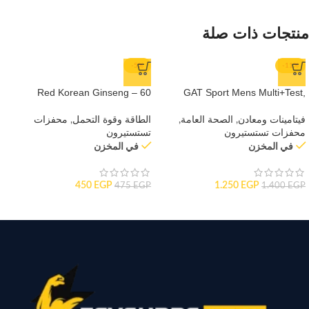
منتجات ذات صلة
-5%
-11%
Red Korean Ginseng – 60
GAT Sport Mens Multi+Test,
Servings
60tabs
فيتامينات ومعادن
,
الصحة العامة
,
الطاقة وقوة التحمل
,
محفزات
محفزات تستستيرون
تستستيرون
في المخزن
في المخزن
450
EGP
1.250
EGP
475
EGP
1.400
EGP