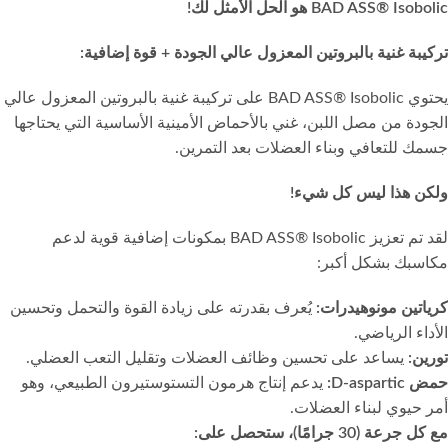
BAD ASS® Isobolic هو الحل الأمثل لك!
تركيبة غنية بالبروتين المعزول عالي الجودة + قوة إضافية:
يحتوي BAD ASS® Isobolic على تركيبة غنية بالبروتين المعزول عالي
الجودة من مصل اللبن، غني بالأحماض الأمينية الأساسية التي يحتاجها
جسمك للتعافي وبناء العضلات بعد التمرين.
ولكن هذا ليس كل شيء!
لقد تم تعزيز BAD ASS® Isobolic بمكونات إضافية قوية لدعم
مكاسبك بشكل أكبر:
كرياتين مونوهيدرات:
يُعرف بقدرته على زيادة القوة والتحمل وتحسين
الأداء الرياضي.
تورين:
يساعد على تحسين وظائف العضلات وتقليل التعب العضلي.
حمض D-aspartic:
يدعم إنتاج هرمون التستوستيرون الطبيعي، وهو
أمر حيوي لبناء العضلات.
مع كل جرعة (30 جرامًا)، ستحصل على: