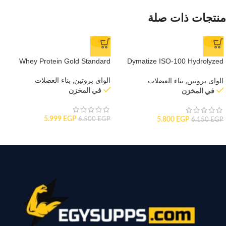
منتجات ذات صلة
-8%
-6%
Whey Protein Gold Standard
Dymatize ISO-100 Hydrolyzed
Protein
الواى بروتين
,
بناء العضلات
الواى بروتين
,
بناء العضلات
في المخزن
في المخزن
5.999
EGP
5.800
EGP
6.500
EGP
6.150
EGP