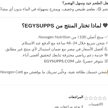
هل الطعم جيد وسهل الهضم؟
نعم 😋، بطعم طبيعي وخفيف، ويمتزج بسهولة في الماء بدون أي مشا
💚
لماذا تختار المنتج من EGYSUPPS؟
✅ منتج أصلي 100٪ من Novogen Nutrition.
⚡ شحن سريع خلال 24–48 ساعة مع الدفع عند الاستلام.
💪 أفضل الأسعار في مصر مع ضمان استبدال لأي منتج غير مطابق.
🎯 خدمة دعم رياضي محترفة تتابعك لتحقيق أقصى أداء.
🛒 متوفر حصريًا على
EGYSUPPS.COM
اشحن جسمك بطاقة نقية، وخلّي تمرينك ما يوقفش مع Novogen Carb – وقودك الذكي لكل تمرين!
المراجعات
0التقييمات
لا توجد مراجعات بعد.