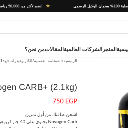
ي
انضم لأكثر من 50,000 رياضي في مصر
يسية
المتجر
الشركات العالمية
المقالات
من نحن؟
الرئيسية
الضخامة العضلية
الكاربوهيدرات
1kg)
gen CARB+ (2.1kg)
750
EGP
اشحن طاقتك من أول تمرين
Novogen Carb
يحتوي على 40