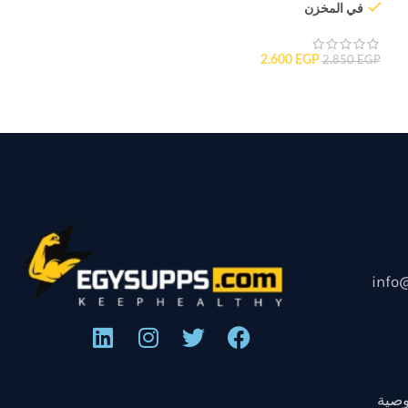
في المخزن
2.600
EGP
2.850
EGP
info
صية