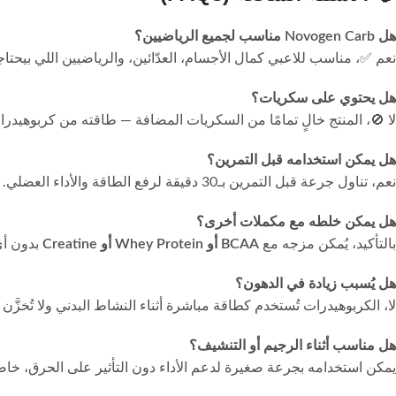
هل Novogen Carb مناسب لجميع الرياضيين؟
نعم ✅، مناسب للاعبي كمال الأجسام، العدّائين، والرياضيين اللي بيحتاجوا
هل يحتوي على سكريات؟
لا 🚫، المنتج خالٍ تمامًا من السكريات المضافة — طاقته من كربوهيدر
هل يمكن استخدامه قبل التمرين؟
نعم، تناول جرعة قبل التمرين بـ30 دقيقة لرفع الطاقة والأداء العضلي.
هل يمكن خلطه مع مكملات أخرى؟
بالتأكيد، يُمكن مزجه مع
BCAA أو Whey Protein أو Creatine
بدون أي
هل يُسبب زيادة في الدهون؟
لا، الكربوهيدرات تُستخدم كطاقة مباشرة أثناء النشاط البدني ولا تُخزَّ
هل مناسب أثناء الرجيم أو التنشيف؟
يمكن استخدامه بجرعة صغيرة لدعم الأداء دون التأثير على الحرق، خاصة