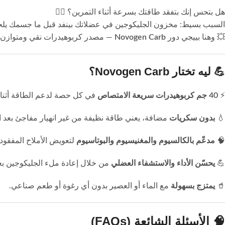
هل بتحس إنك بتفقد طاقتك بسرعة أثناء التمرين؟ 😮‍💨
السبب بسيط: مخزون الجليكوجين في عضلاتك بينفد قبل ما جسمك يل
💥 وهنا بييجي دور
Novogen Carb
— مصدر كربوهيدرات نقي ومتوازن ص
💪
ليه تختار Novogen Carb؟
⚡
40 جم كربوهيدرات سريعة الامتصاص
في كل حصة لدعم الطاقة أثناء 
💧
بدون سكريات
مضافة، يعني طاقة نظيفة من غير انهيار مفاجئ بعد ا
🧠
مدعّم بالكالسيوم والمغنيسيوم والبوتاسيوم
لتعويض الأملاح المفقود
💪
يحسّن الأداء والاستشفاء العضلي
من خلال إعادة ملء الجليكوجين بعد
🥤
يمتزج بسهولة
مع الماء أو العصير بدون أي رغوة أو طعم صناعي.
🧠
الأسئلة الشائعة (FAQs)