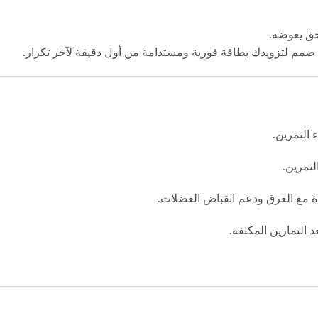
حق يعوضه.
مم لتزويدك بطاقة فورية ومستدامة من أول دقيقة لآخر تكرار.
التمرين.
لتمرين.
ة مع العرق ودعم انقباض العضلات.
 التمارين المكثفة.