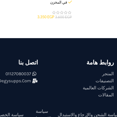
في المخزن
3.350
EGP
3.600
EGP
روابط هامة
اتصل بنا
المتجر
01127080037
التصنيفات
@egysupps.Com
الشركات العالمية
المقالات
سياسة
اسة الشحن والإرجاع والاستبدال
سياسة الخصو