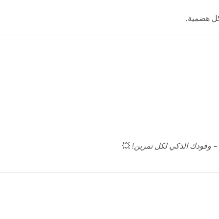
كل هضمية.
💥