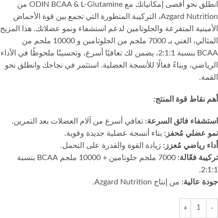
انطلق نحو أقصى إمكانياتك مع ODIN BCAA & L-Glutamine من
Azgard Nutrition، التركيبة المتطورة التي تجمع بين قوة الأحماض
الأمينية المتفرعة والجلوتامين لدعم استشفاء ونمو عضلاتك. هذا المزيج
المثالي، الغني بـ 7000 ملجم من الجلوتامين و 10000 ملجم من
BCAA بنسبة 2:1:1، يضمن لك تعافيًا أسرع، وتحسينًا ملحوظًا في الأداء
الرياضي، وبناءً فعالًا للأنسجة العضلية. استثمر في نجاحك وانطلق نحو
القمة.
أهم نقاط قوة المنتج:
استشفاء فائق السرعة:
تعافي أسرع من آلام العضلات بعد التمرين.
نمو عضلي مُحفز:
بناء أنسجة عضلية جديدة وقوية.
أداء رياضي مُعزز:
زيادة القوة والقدرة على التحمل.
تركيبة فعّالة:
7000 ملجم جلوتامين + 10000 ملجم BCAA بنسبة
2:1:1.
جودة عالية:
من إنتاج Azgard Nutrition.