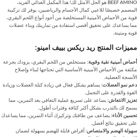
BEEF AMINO
هو الحل الأمثل لك! هذا المكمل الغذائي الفريد،
المصمم خصيصًا للاعبي كمال الأجسام والرياضيين، يوفر لك تركيبة
قوية من الأحماض الأمينية المستخلصة من أجود أنواع اللحم البقري،
مما يساعدك على تحقيق أقصى استفادة من تمارينك وبناء عضلات
قوية ومتينة.
مميزات المنتج ريد ريكس بييف امينو:
أحماض أمينية نقية وقوية:
مستخلص من اللحم البقري، يزودك بجرعة
مكثفة من الأحماض الأمينية الأساسية التي تحتاجها لبناء وإصلاح
الأنسجة العضلية.
دعم نمو العضلات:
يساهم بشكل فعال في زيادة كتلة العضلات وزيادة
القوة والقدرة على التحمل.
تعزيز الانتعاش:
يساعد على تسريع عملية التعافي بعد التمرين، مما
يسمح لك بالتدرب بشكل أكثر كثافة وفترات أطول.
تحسين الأداء:
يضاعف من طاقتك وتركيزك أثناء التمرين، مما يساعدك
على تحقيق نتائج أفضل.
سهولة الهضم والامتصاص:
أقراص قابلة للهضم بسهولة لضمان