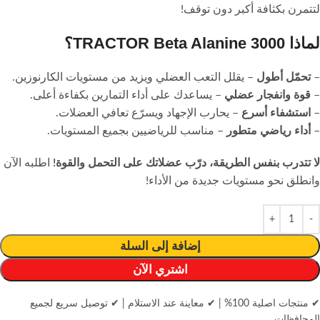
لتتمرن بكثافة أكبر دون توقف!
لماذا TRACTOR Beta Alanine 3000؟
–
تحمّل أطول
– يقلل التعب العضلي ويزيد من مستويات الكارنوزين.
–
قوة وانفجار عضلي
– يساعدك على أداء التمارين بكفاءة أعلى.
–
استشفاء أسرع
– يحارب الإجهاد ويسرّع تعافي العضلات.
–
أداء رياضي متطور
– مناسب للرياضيين بجميع المستويات.
لا تتدرب بنفس الطريقة، درّب عضلاتك على التحمل والقوة!
اطلبه الآن
وانطلق نحو مستويات جديدة من الأداء!
إضافة إلى السلة
اشتري الآن
✔ منتجات اصلية 100%
|
✔ معاينة عند الاستلام
|
✔ توصيل سريع لجميع
المحافظات