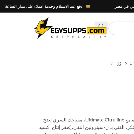
دفع عند الاستلام وخدمة عملاء على مدار الساعة
Ul
ارفع مستوى أدائك الرياضي إلى آفاق جديدة مع Ultimate Citrulline، مفتاحك السري لضخ
كر، الغني بـ ل-سيترولين النقي، يُحفز إنتاج أكسيد