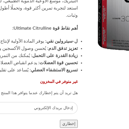
النيتريك، موسع الأوعية الدموية الطبيعي، 
استعد لتجربة تمرين أكثر قوة، وتحملًا أط
وثبات.
أهم نقاط قوة Ultimate Citrulline:
ل-سيترولين نقي:
يوفر المادة الأولية لإنتاج
تعزيز تدفق الدم:
يُحسن وصول الأكسجين وال
زيادة القدرة على التحمل:
يُمكنك من التمري
تحسين قوة العضلات:
يدعم انقباض العضلات 
تسريع الاستشفاء العضلي:
يُساعد على تقليل
غير متوفر في المخزون
هل تريد أن يتم إخطارك عندما يتوافر هذا المنتج
إخطاري