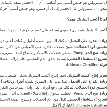
ل-سيترولين هو حمض أميني غير أساسي، أي أن الجسم ينتجه بكميات صغير
يتحول ل-سيترولين في الجسم إلى ل-أرجينين، وهو حمض أميني آخر يُعتبر الما
لماذا أكسيد النيتريك مهم؟
أكسيد النيتريك هو جزيء حيوي يُساعد على توسيع الأوعية الدموية، مما
زيادة القدرة على التحمل:
يُمكنك التمرين لفترة أطول وبكثافة أعلى دو
تحسين قوة العضلات:
تُصبح عضلاتك قادرة على الانقباض بقوة أكبر، مما
زيادة ضخ الدم (Pump):
تشعر عضلاتك بالامتلاء والانتفاخ أثناء التمرين، 
تسريع الاستشفاء العضلي:
يُساعد تدفق الدم المُحسن على إزالة الفضلات 
فوائد Ultimate Citrulline:
تعزيز إنتاج أكسيد النيتريك:
يُحفز إنتاج أكسيد النيتريك بشكل طبيعي، مم
زيادة القدرة على التحمل:
يُساعدك على التمرين لفترة أطول وبكثافة أع
تحسين قوة العضلات:
يُمكنك من رفع أوزان أثقل وأداء المزيد من التكرا
زيادة ضخ الدم (Pump):
يُعطيك شعورًا رائعًا بامتلاء العضلات أثناء التمري
تسريع الاستشفاء العضلي:
يُقلل من آلام العضلات ويُسرع عملية الاستش
Ultimate Citrulline: اختيارك الأمثل: