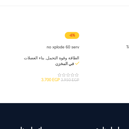
-6%
no xplode 60 serv
T
الطاقة وقوة التحمل
,
بناء العضلات
في المخزن
3.700
EGP
3.950
EGP