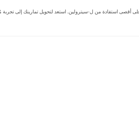
، مما يضمن حصولك على أقصى استفادة من ل-سيترولين. استعد لتحويل تمارينك إلى ت