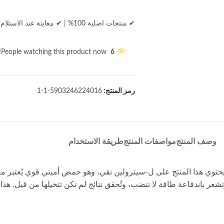
✔ منتجات اصلية 100%
|
✔ معاينة عند الاستلام
People watching this product now!
6
رمز المنتج:
5903246224016-1-1
وصف المنتج
مواصفات المنتج
طريقة الاستخدام
 لا مثيل له. يحتوي هذا المنتج على ل-سيترولين نقي، وهو حمض أميني قوي يُعتب
عة طاقة لا تنضب، وتُحقق نتائج لم تكن تتخيلها من قبل. هذا ما يمنحك إياه lline