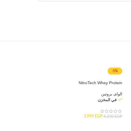
-5%
NitroTech Whey Protein
الواى بروتين
في المخزن
3.999
EGP
4.200
EGP