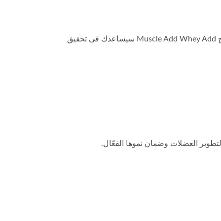
تشير الدراسات إلى أن زيادة تناول البروتين يمكن أن يساهم في إدارة الوزن من خلال تعزيز عملية الأيض وتقليل نسبة الدهون في الجسم. منتج Muscle Add Whey Add سيساعدك في تحقيق