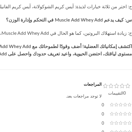
ج: اختر من ثلاثة خيارات لذيذة: آيس كريم الشوكولاتة، آيس كريم الفانيلي
س: كيف يدعم Muscle Add Whey Add في التحكم وإدارة الوزن؟
ج: زيادة استهلاك البروتين، كما هو الحال في Muscle Add Whey Add، يمكن أن يعزز عملية الأيض ويساهم في تقليل نسبة الدهون في الجسم، مساهمًا في إدارة الوزن بفعالية.
مستوى لياقتك، احتضن الحيوية، واعيد تعريف حدودك واحصل على Whey Add الآن وابدأ رحلتك نحو عضلات رائعة وأداء مذهل!
المراجعات
0التقييمات
لا توجد مراجعات بعد.
0
0
0