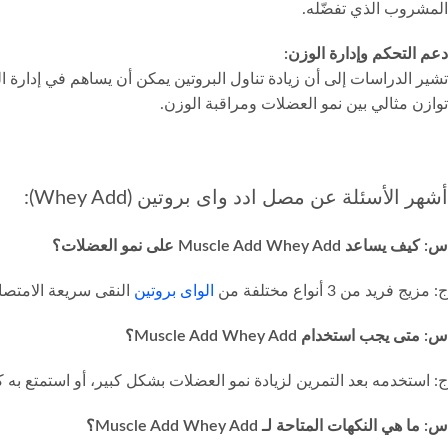
المشروب الذي تفضّله.
دعم التحكم وإدارة الوزن:
توازن مثالي بين نمو العضلات ومراقبة الوزن.
أشهر الأسئلة عن مصل ادد واى بروتين (Whey Add):
س: كيف يساعد Muscle Add Whey Add على نمو العضلات؟
ج: مزيج فريد من 3 أنواع مختلفة من
الواى بروتين
النقى سريعة الامتصاص في Muscle Add Whey Add حيث يوفر البنية الأساسية الضرورية لتطوي
س: متى يجب استخدام Muscle Add Whey Add؟
ج: استخدمه بعد التمرين لزيادة نمو العضلات بشكل كبير، أو استمتع به 
س: ما هي النكهات المتاحة لـ Muscle Add Whey Add؟