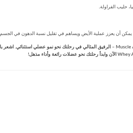
ا، حليب الفراولة.
اكتشف إمكانياتك العضلية! أضف وقودًا لطموحاتك مع Muscle Add Whey Add – الرفيق المثالي في رحلتك ن