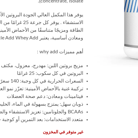
concentrate, isolate).
يوفر هذا المكمل العالي الجودة البروتين ال
الطاقة ومزيجًا متناسقًا من الأحماض الأميني
ومعادن أساسية، يعتبر Muscle Add Whey Add خيارك الأمثل لتعزيز صحة وحيوية العضلات.
أهم مميزات why add :
مزيج بروتين اللبن: مهدرج، معزول، مكثف
البروتين في كل سكوب: 25 غرامًا
السعرات الحرارية في كل وجبة: 140 سعرًا حراريًا
تركيبة غنية بالأحماض الأمينية: تعزّز نمو ال
فيتامينات ومعادن: دعم صحة العضلات
ذوبان سهل: يمتزج بسهولة في الماء، الحل
BCAAs والجلوتامين: تعزيز الاستشفاء والطاقة للعضلات
متعدد الاستخدامات: بعد التمرين أو كوجبة
غير متوفر في المخزون