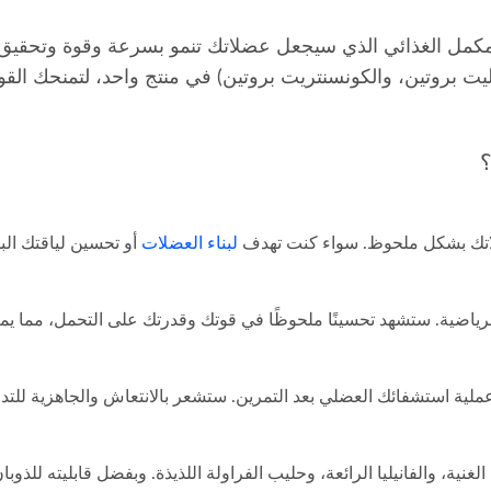
أدائك الرياضي مع Whey Add الرائع. إنه المكمل الغذائي الذي سيجعل عضلاتك تنمو بسرعة
يزوليت بروتين، والكونسنتريت بروتين) في منتج واحد، لتمنحك ال
عضلاتك بشكل ملحوظ. سواء كنت تهدف
لبناء العضلات
أو تحسين لياقتك الب
غنية، والفانيليا الرائعة، وحليب الفراولة اللذيذة. وبفضل قابليته للذوب