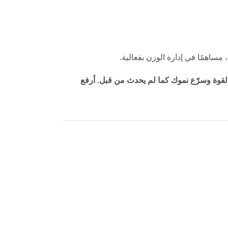
حو نمو عضلي استثنائي. اشعر بالقوة وسرّع نموك كما لم يحدث من قبل. أرفع