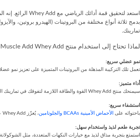
استعد لتحقيق قمة 
بدمج ثلاثة أنواع مختلفة من البروتينات (الهيدرو بروتين، والآ
تمارينك.
لماذا تحتاج إلى استخدام منتج Muscle Add Whey Add؟
نمو عضلي سريع:
تعمل تلك التركيبة المذهلة من البروتينات المتميزة على تعزيز نمو 
أداء متميز:
سيمنحك منتج Whey Add القوة والطاقة اللازمة لتفوقك في تمارينك الرياضية. ستشهد تحسينًا ملحوظًا في قوتك وقدرتك على التحمل، مما يمكّنك من بذل مزيد من الجهد وتحقيق نتائج أفضل.
استشفاء سريع:
باحتوائه على
الأحماض الأمينية BCAAs والجلوتامين
، يُعزّز Whey Add عملية استشفائك العضلي بعد التمرين. ستشعر بالانتعاش والجاهزية للتدريب التالى بسرعة.
تجربة طعم لذيذ واستخدام سهل:
استمتع بتجربة مذاق لذيذ مع خيارات النكهات المتعددة، مثل الشوكولاتة ال