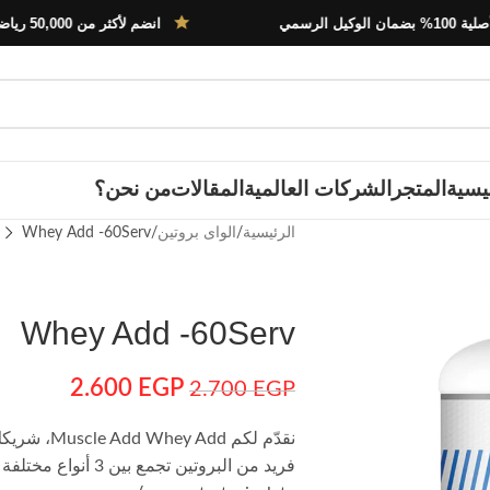
انضم لأكثر من 50,000 رياضي في مصر
يسية
المتجر
الشركات العالمية
المقالات
من نحن؟
الرئيسية
الواى بروتين
Whey Add -60Serv
Whey Add -60Serv
2.600
EGP
2.700
EGP
نقدّم لكم d