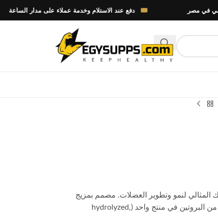
دفع عند الاستلام وخدمة عملاء على مدار الساعة
Muscle Add Whey Ad، شريكك المثالي لنمو وتطوير العضلات. مصمم بمزيج
فريد من البروتين تجمع بين 3 أنواع مختلفة من البروتين في منتج واحد (hydrolyzed,