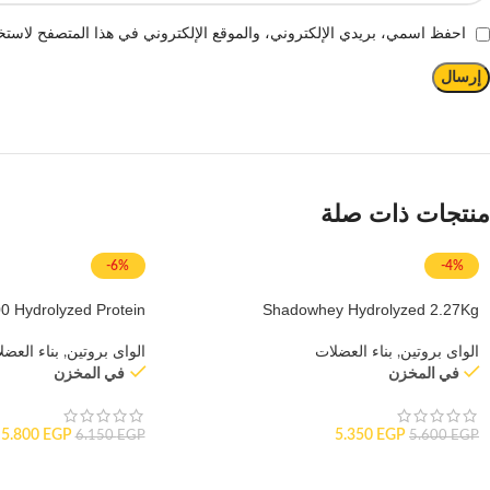
احفظ اسمي، بريدي الإلكتروني، والموقع الإلكتروني في هذا المتصفح لاستخد
منتجات ذات صلة
-6%
-4%
0 Hydrolyzed Protein
Shadowhey Hydrolyzed 2.27Kg
الواى بروتين
,
بناء العضلات
الواى بروتين
,
بناء العضل
في المخزن
في المخزن
5.800
EGP
5.350
EGP
6.150
EGP
5.600
EGP