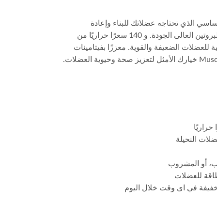
أساسي الذي تحتاجه عضلاتك للبناء وإعادة
الاستشفاء . يوفر كل جرعة 25 غرامًا من البروتين العالى الجودة. و 140 سعرًا حراريًا من
ة للعضلات الضعيفة والقوية. معززًا بفيتامينات
عضلات النحيلة
يب، أو المشروب
 خفيفة في اى وقت خلال اليوم