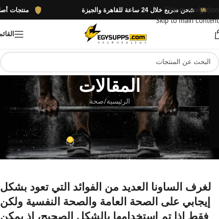
شحن سريع خلال 24 ساعة للقاهرة والجيزة
منتجات أصلية 100% بضمان الوكيل الرسمي
Skip to navigation
Skip to main content
القائم
المقالات
الرئيسية
صحة
صحة
فوائد الساونا
0
Mego
تشغيل 24 مايو، 2022
لغرف الساونا العديد من الفوائد التي تعود بشكل
إيجابي على الصحة العامة والصحة النفسية ولكن
فقط إذا تم استخدامها بالشكل الصحيح، إذ يمكن