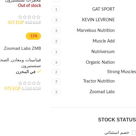
محفزات تستستيرون
Out of stock
GAT SPORT
1
KEVIN LEVRONE
3
425
EGP
450
EGP
Marvelous Nutrition
3
-15%
Muscle Add
2
Zoomad Labs ZMB
Nutriversum
1
فيتامينات ومعادن
,
الصحة
Organic Nation
3
تستستيرون
Strong Muscles
في المخزن
2
Tractor Nutrition
3
975
EGP
1.150
EGP
Zoomad Labs
3
STOCK STATUS
خصم استثنائي