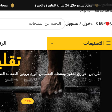
شحن سريع خلال 24 ساعة للقاهرة والجيزة
منتجات أصلية 100% بضمان الو
Skip to navigation
Skip to main content
دخول / تسجيل
0
EGP
0
التصنيفات
الرئ
تقل
الكرياتين
حوارق الدهون ومنتجات التخسيس
الواى بروتين
الضخامة العض
75 المنتج
27 المنتج
78 المنتج
46 المنتج
FILTER BY PRICE
الرئيسية
منتجات تحت ال
-11%
 Gold Glutamine,300g