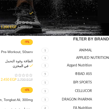
الاستشفاء العضلى
في المخزن
تصفية
1.200
EGP
1.350
EGP
FILTER BY BRAND
-9%
ANIMAL
1
l Pre-Workout, 50serv
APPLIED NUTRITION
1
الطاقة وقوة التحمل
Azgard Nutrition
1
في المخزن
BAD ASS®
5
2.450
EGP
2.700
EGP
BPI SPORTS
1
-6%
CELLUCOR
1
n, Tongkat Ali, 300mg
DRAGON PHARMA
1
FA Nutrition
2