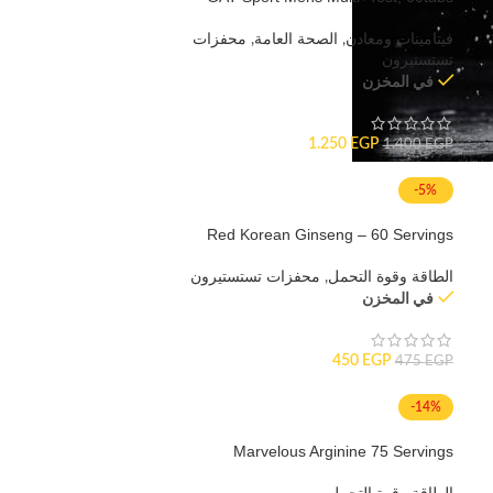
فيتامينات ومعادن
,
الصحة العامة
,
محفزات
تستستيرون
في المخزن
1.250
EGP
1.400
EGP
-5%
Red Korean Ginseng – 60 Servings
الطاقة وقوة التحمل
,
محفزات تستستيرون
في المخزن
450
EGP
475
EGP
-14%
Marvelous Arginine 75 Servings