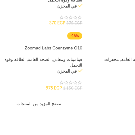
الطاقة وقوة التحمل
في المخزن
370
EGP
375
EGP
-15%
Zoomad Labs Coenzyme Q10
 العامة
,
محفزات
فيتامينات ومعادن
,
الصحة العامة
,
الطاقة وقوة
التحمل
في المخزن
975
EGP
1.150
EGP
تصفح المزيد من المنتجات