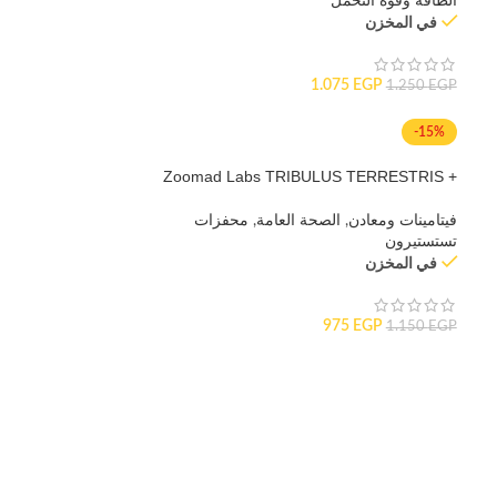
الطاقة وقوة التحمل
في المخزن
1.075
EGP
1.250
EGP
-15%
Zoomad Labs TRIBULUS TERRESTRIS +
ZINC
فيتامينات ومعادن
,
الصحة العامة
,
محفزات
تستستيرون
في المخزن
975
EGP
1.150
EGP