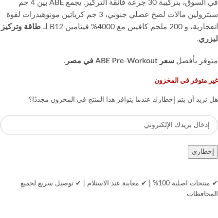
في السوق، بتركيبة 30 جرعة فائقة التركيز. يجمع ABE بين 4 جم
سيترولين مالات لضخ عضلي جنوني، 3 جم كرياتين مونوهيدرات لقوة
انفجارية، و 200 ملجم كافيين مع 4000% فيتامين B12 لـ
طاقة وتركيز
ليزري
.
متوفر بأفضل
سعر ABE Pre-Workout في مصر
.
غير متوفر في المخزون
هل تريد أن يتم إخطارك عندما يتوافر هذا المنتج في المخزون مجددًا؟
إخطاري
✔ منتجات اصلية 100%
|
✔ معاينة عند الاستلام
|
✔ توصيل سريع لجميع
المحافظات