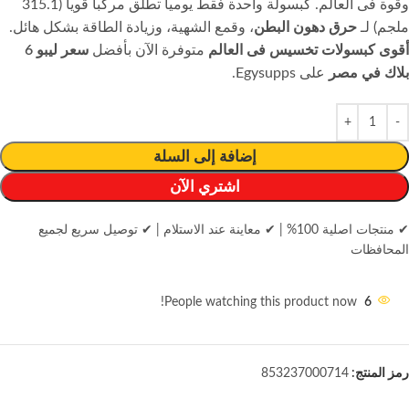
وقوة فى العالم. كبسولة واحدة فقط يومياً تطلق مركباً قوياً (315.1
ملجم) لـ
حرق دهون البطن
، وقمع الشهية، وزيادة الطاقة بشكل هائل.
أقوى كبسولات تخسيس فى العالم
متوفرة الآن بأفضل
سعر ليبو 6
بلاك في مصر
على Egysupps.
إضافة إلى السلة
اشتري الآن
✔ منتجات اصلية 100%
|
✔ معاينة عند الاستلام
|
✔ توصيل سريع لجميع
المحافظات
People watching this product now!
6
رمز المنتج:
853237000714