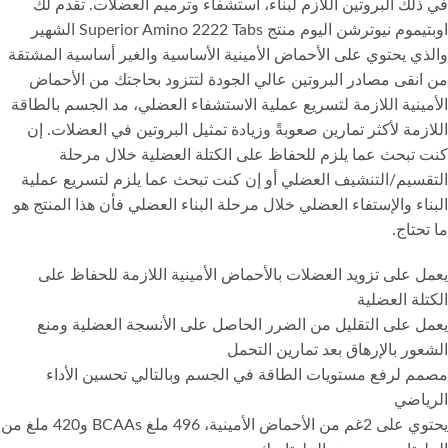
في ذلك البروتين اللازم لبناء، استشفاء وترميم العضلات. تقدم لك
اوبتيموم نيوترشن اليوم منتج Superior Amino 2222 Tabs الشهير
والذي يحتوي على الأحماض الأمينية الأساسية والغير أساسية المشتقة
من انقى مصادر البروتين عالي الجودة لتتزود بحاجتك من الأحماض
الأمينية اللازمة لتسريع عملية الاستشفاء العضلي، مد الجسم بالطاقة
اللازمة لأكثر تمارين صعوبةً وزيادة تمثيل البروتين في العضلات. إن
كنت تبحث عما يلزم للحفاظ على الكتلة العضلية خلال مرحلة
التقسيم/التنشيف العضلي أو إن كنت تبحث عما يلزم لتسريع عملية
البناء والإستفاء العضلي خلال مرحلة البناء العضلي فأن هذا المنتج هو
ما تحتاج.
يعمل على تزويد العضلات بالأحماض الأمينية اللازمة للحفاظ على
الكتلة العضلية
يعمل على التقليل من الضرر الحاصل على الأنسجة العضلية ومنع
الشعور بالإرهاق بعد تمارين التحمل
مصمم لرفع مستويات الطاقة في الجسم وبالتالي تحسين الأداء
الرياضي
يحتوي على 2غم من الأحماض الأمينية، 496 ملغ BCAAs و420 ملغ من