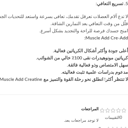
5. تسريع التعافي:
لا تدع آلام العضلات تعرقل تقدمك، تعافى بسرعة واستعد للتحديات الجد
قلّل من وقت التعافي بعد التمارين الشاقة.
امنح جسدك فرصة للراحة والتجديد بشكل أسرع.
Muscle Add Cre-Add:
أعلى جودة وأكثر أشكال الكرياتين فعالية.
كرياتين مونوهيدرات نقى 100٪ خالي من الشوائب.
سهل الامتصاص وذو فعالية فائقة.
مدعوم بدراسات علمية تثبت فعاليته.
لا تنتظر أكثر! انطلق نحو رحلة القوة والتميز مع Muscle Add Creatine!
المراجعات
0التقييمات
لا توجد مراجعات بعد.