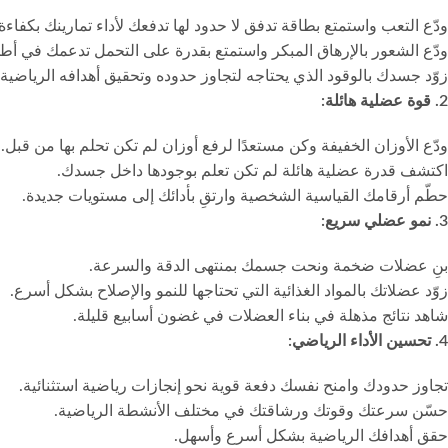
ودّع التعب واستمتع بطاقة تدفق لا حدود لها تدفعك لأداء تمارينك بكفاء
ودّع الشعور بالإرهاق المبكر واستمتع بقدرة على التحمل تدعمك في أط
زوّد جسدك بالوقود الذي يحتاجه لتجاوز حدوده وتحقيق أهدافه الرياضية.
2. قوة عضلية هائلة:
ودّع الأوزان الخفيفة وكن مستعدًا لرفع أوزان لم تكن تحلم بها من قبل.
اكتشف قدرة عضلية هائلة لم تكن تعلم بوجودها داخل جسدك.
حطّم أرقامك القياسية الشخصية وارتقِ بأدائك إلى مستويات جديدة.
3. نمو عضلي سريع:
بنِ عضلات ضخمة ونحت جسمك بمنتهى الدقة والسرعة.
زوّد عضلاتك بالمواد الغذائية التي تحتاجها للنمو والإصلاح بشكل أسرع.
شاهد نتائج مذهلة في بناء العضلات في غضون أسابيع قليلة.
4. تحسين الأداء الرياضي:
تجاوز حدودك وامنح نفسك دفعة قوية نحو إنجازات رياضية استثنائية.
حسّن سرعتك وقوتك ورشاقتك في مختلف الأنشطة الرياضية.
حقق أهدافك الرياضية بشكل أسرع وأسهل.