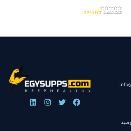
2.250
EGP
2.400
EGP
info
صية