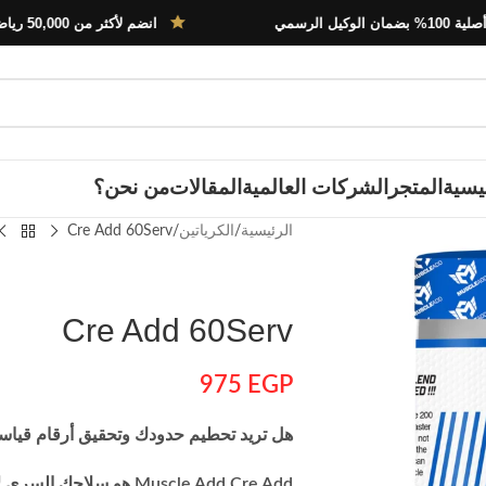
انضم لأكثر من 50,000 رياضي في مصر
يسية
المتجر
الشركات العالمية
المقالات
من نحن؟
الرئيسية
الكرياتين
Cre Add 60Serv
Cre Add 60Serv
975
EGP
هل تريد تحطيم حدودك وتحقيق أرقام قياس
Muscle Add Cre Add هو سلاحك السري لإطلاق العنان لقوة هائلة لم تكن تتخيلها!