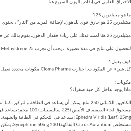
الاختراق العلمي في إنقاص الوزن السريع هنا!
ما هو ميثيلدرين 25؟
ميثيلدرين 25 هو حارق قوي للدهون. لإضافة المزيد من “النار” ، يحتوي ميثيلدرين على 25 ملجم من الإيفيدرا.
ميثيلدرين 25 هنا لمساعدتك على زيادة فقدان الدهون. يقوم بذلك عن طريق تحفيز عملية التمثيل الغذائي في الجسم من خلال تأثير مولد للحرارة.
للحصول على نتائج في مدة قصيرة ، يجب أن تجرب Original Methyldrene 25. الصور تساوي آلاف الكلمات ، فلماذا لا تقدم لك “نتائج سريعة”. لذلك لا تنس أن تأخذ هذه الصور قبل وبعد.
كيف يعمل؟
كل شيء عن المكونات. اختارت Cloma Pharma مكونات محددة تعمل معًا لمساعدتك على إنقاص الوزن.
مكونات:
ماذا يوجد بداخل كل حبة صفراء؟
الكافيين اللامائي 250 ملغ: يمكن أن يساعد في الطاقة والتركيز. كما أنه مدر طبيعي للبول.
مسحوق لحاء الصفصاف الأبيض (25٪ ساليسينات) 100 مجم: يساعد في إنقاص الوزن بشكل عام عند دمجه مع الإفيدرا والكافيين. مما يجعلها .
Ephedra Viridis (Leaf) 25mg: يساعد في التحكم في الطاقة والشهية.
مستخلص Citrus Aurantium (الفاكهة) 30٪ Synephrine 50mg: يمكن أن يساعد في كبح شهيتك.