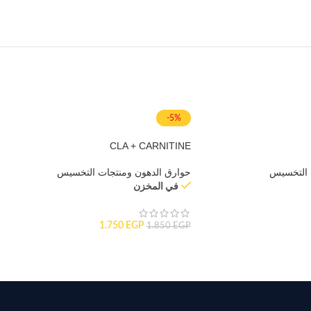
-5%
CLA + CARNITINE
 التخسيس
حوارق الدهون ومنتجات التخسيس
في المخزن
1.750
EGP
1.850
EGP