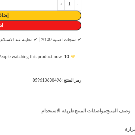
إضاف
اش
✔ منتجات اصلية 100%
|
✔ معاينة عند الاستلام
People watching this product now!
10
رمز المنتج:
859613638496
وصف المنتج
مواصفات المنتج
طريقة الاستخدام