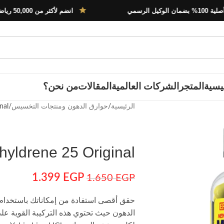
انضم لأكثر من 50,000 رياضي في مصر
يسية
المتجر
الشركات العالمية
المقالات
من نحن؟
الرئيسية
حوارق الدهون ومنتجات التخسيس
nal
hyldrene 25 Original
1.399
EGP
1.650
EGP