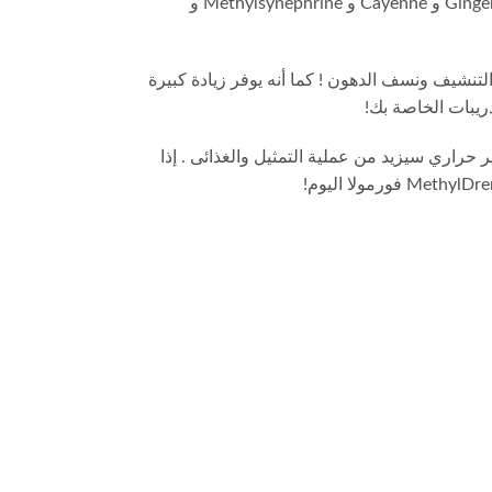
لكل جرعة ، إلى جانب Yohimbine HCl و Ginger و Cayenne و Methylsynephrine و
 ثوري في التنشيف ونسف الدهون ! كما أنه يوفر زيادة كبيرة
ريبات الخاصة بك!
Me في إحداث تأثير حراري سيزيد من عملية التمثيل والغذائى . إذا