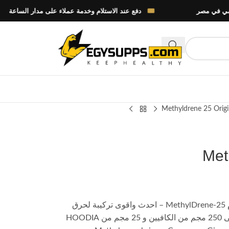
دفع عند الاستلام وخدمة عملاء على مدار الساعة
Methyldrene 25 Origi
Met
حقق أقصى استفادة من إمكاناتك باستخدام MethylDrene-25 – احدث واقوى تركيبة لحرق
الدهون حيث تحتوي هذه التركيبة القوية على 250 مجم من الكافيين و 25 مجم من HOODIA