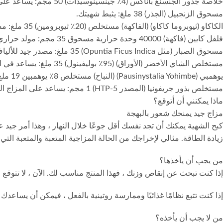
خلاصة جذور الجنسنغ باناكس (4٪ جينسينوسيدات) 50 مجم: يساعد على تحسين المزاج العام.
مسحوق الزنجبيل (الجذر) 38 ملغ: يثبط شهيتك.
الكاكاو (ثيوبروما كاكاو) (الفاكهة) مستخلص (20٪ ثيوبرومين) 35 ملغ: مشابه للكافيين. يساعد في الطاقة والتركيز.
فلفل كايين (فاكهة) 40000 وحدة حرارية مسحوق 35 مجم: مولد حراري قوي
مسحوق الصبار (مثل Opuntia Ficus Indica) 35 ملغ: مصدر جيد للألياف.
مستخلص الشاي الأخضر (الأوراق) (95٪ بوليفينول) 35 ملغ: يساعد في التمثيل الغذائي.
يوهمبي (Pausinystalia Yohimbe) (النباح) مستخلص 8٪ يوهمبين 19 ملغ: يمكن أن يزيد الطاقة ويقلل الشهية. يهاجم الدهون المخزنة في منطقة البطن السفلية ومقابض الحب.
مستخلص بذور جريفونيا (المصدر 5-HTP) 1 مجم: يساعد على المزاج العام.
ماذا يمكنني أن أتوقع؟
مزاج جيد يمنحك شعور بالبهجة
كبح الشهية يمكنك أن تجد نفسك أقل جوعًا خلال النهار ، وهذا أمر جيد 
زيادة الطاقة. مثالي لإخراجك من الحالة المزاجية المتعبة والمتعبة ال
من يجب أن يأخذها؟
إذا كنت تبحث عن إنقاص وزنك ، فهذا المنتج مناسب لك. الآن ، لا تتوقع
إذا كنت تتبع نظامًا غذائيًا وممارسة روتينية بالفعل ، فيمكن أن يساعد
من لا يجب أن يأخذه؟