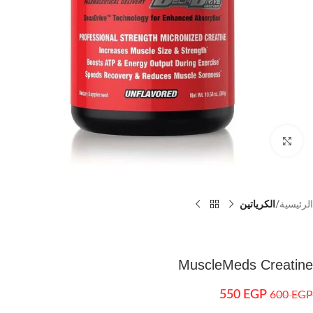
اضغط للتكبير
الرئيسية
الكرياتين
MuscleMeds Creatine
550
EGP
600
EGP