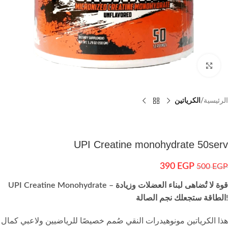
اضغط للتكبير
الرئيسية
الكرياتين
UPI Creatine monohydrate 50serv
390
EGP
500
EGP
UPI Creatine Monohydrate – قوة لا تُضاهى لبناء العضلات وزيادة
الطاقة ستجعلك نجم الصالة!
هذا الكرياتين مونوهيدرات النقي صُمم خصيصًا للرياضيين ولاعبي كمال