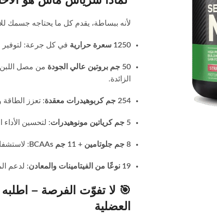
لأنه ببساطة، يقدم كل ما يحتاجه جسمك للا
1250 سعرة حرارية
في كل جرعة: لتوفير 
50 جم بروتين عالي الجودة
من مصل اللبن ا
الزائدة.
254 جم كربوهيدرات معقدة
: تعزز الطاقة و
5 جم كرياتين مونوهيدرات
: لتحسين الأداء 
8 جم جلوتامين + 11 جم BCAAs
: لاستشفا
19 نوعًا من الفيتامينات والمعادن
: لدعم ال
🎯 لا تفوّت الفرصة –
اطلبه 
العضلية