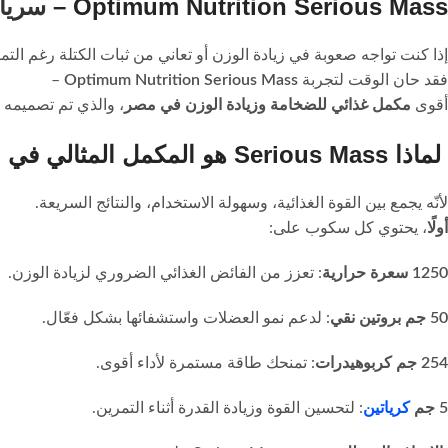
Optimum Nutrition Serious Mass –
سريا
إذا كنت تواجه صعوبة في زيادة الوزن أو تعاني من ثبات الكتلة رغم التما
فقد حان الوقت لتجربة
Optimum Nutrition Serious Mass
–
أقوى
مكمل غذائي للضخامة وزيادة الوزن في مصر
، والذي تم تصميمه 
لماذا Serious Mass هو المكمل المثالي في مصر؟
لأنّه يجمع بين القوة الغذائية، وسهولة الاستخدام، والنتائج السريعة.
أولًا
، يحتوي كل سكوب على:
1250 سعرة حرارية
: تعزز من الفائض الغذائي الضروري لزيادة الوزن.
50 جم بروتين نقي
: لدعم نمو العضلات واستشفائها بشكل فعّال.
254 جم كربوهيدرات
: تمنحك طاقة مستمرة لأداء أقوى.
5 جم
كرياتين
: لتحسين القوة وزيادة القدرة أثناء التمرين.