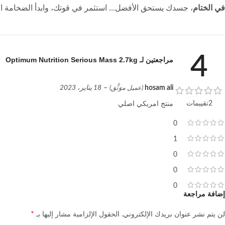
في الختام
، جسدك يستحق الأفضل… استثمر في قوتك، وابدأ الضخامة ال
4
مراجعتين لـ
Optimum Nutrition Serious Mass 2.7kg
hosam ali
–
18 يناير، 2023
(عميل موَثَّق)
2تقييمات
منتج امريكي اصلي
0
1
0
0
0
إضافة مراجعة
*
لن يتم نشر عنوان بريدك الإلكتروني.
الحقول الإلزامية مشار إليها بـ