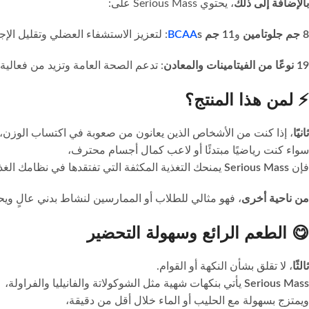
بالإضافة إلى ذلك
، يحتوي Serious Mass على:
8 جم جلوتامين
و
11 جم
s
BCAA
: لتعزيز الاستشفاء العضلي وتقليل الإجه
19 نوعًا من الفيتامينات والمعادن
: تدعم الصحة العامة وتزيد من فعالية
⚡ لمن هذا المنتج؟
ثانيًا
، إذا كنت من الأشخاص الذين يعانون من صعوبة في اكتساب الوزن، 
سواء كنت رياضيًا مبتدئًا أو لاعب كمال أجسام محترف،
فإن
Serious Mass
يمنحك التغذية المكثفة التي تفتقدها في نظامك الغذ
من ناحية أخرى
، فهو مثالي للطلاب أو الممارسين لنشاط بدني عالٍ وي
😋 الطعم الرائع وسهولة التحضير
ثالثًا
، لا تقلق بشأن النكهة أو القوام.
Serious Mass
يأتي بنكهات شهية مثل الشوكولاتة والفانيليا والفراولة،
ويمتزج بسهولة مع الحليب أو الماء خلال أقل من دقيقة،