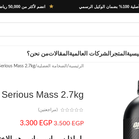
انضم لأكثر من 50,000 رياضي في مصر
يسية
المتجر
الشركات العالمية
المقالات
من نحن؟
الرئيسية
الضخامة العضلية
erious Mass 2.7kg
 Serious Mass 2.7kg
(مراجعتين)
3.300
EGP
3.500
EGP
لماذا سرياس ماس هو الاختي